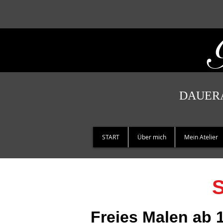
DAUERA
START
Über mich
Mein Atelier
S
Freies Malen ab 1