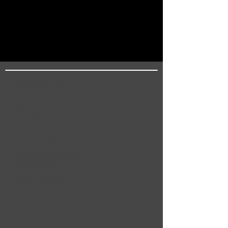
Impressum
Gugliotta Art
Oltnerstrasse 81
4652 Winznau / SO
+41 79 439 09 75
gugliotta-art@gmx.ch
www.gugliotta-art.ch
Beatrice Gugliotta